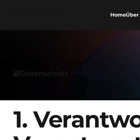
KI-Lernfabrik
Home
Über
by unternehmensfreund.
🔐Datenschutz
1. Verantwo