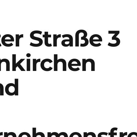
er Straße 3
nkirchen
nd
rnehmensfr