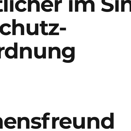
licher im Si
chutz-
rdnung
ensfreund