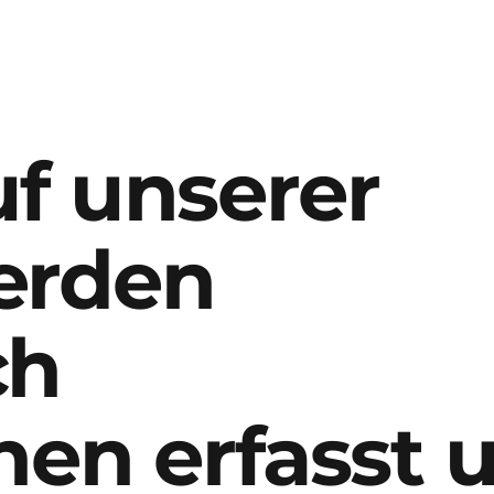
f unserer
erden
ch
nen erfasst 