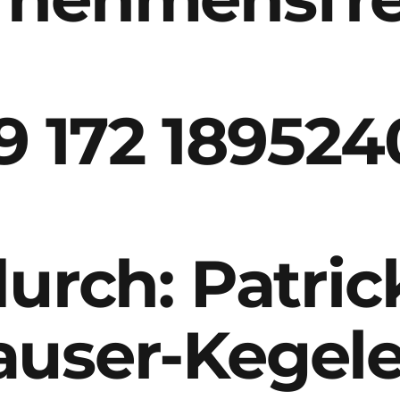
9 172 189524
urch: Patric
user-Kegele