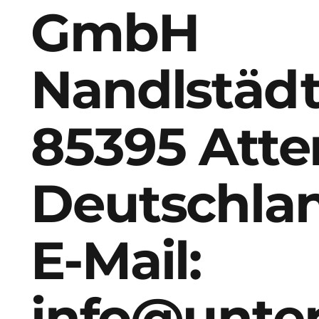
GmbH
Nandlstädt
85395 Atte
Deutschla
E-Mail:
info@unte