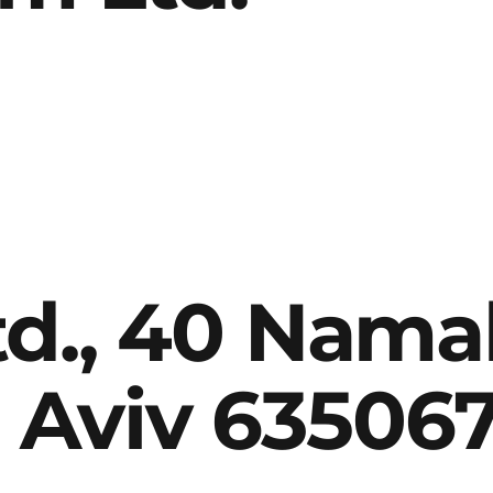
d., 40 Namal
l Aviv 635067