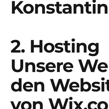
Konstantin
2. Hosting
Unsere Web
den Websi
von Wix.co