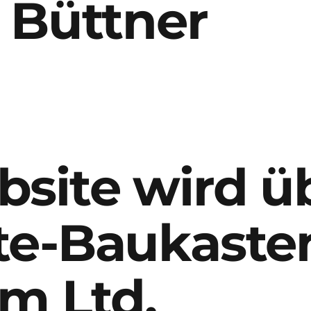
 Büttner
site wird ü
te-Baukaste
m Ltd.