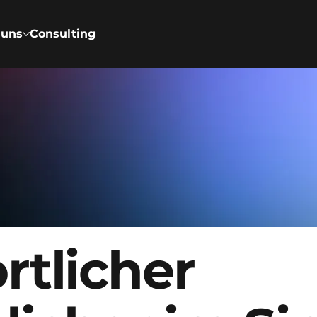
 uns
Consulting
rtlicher