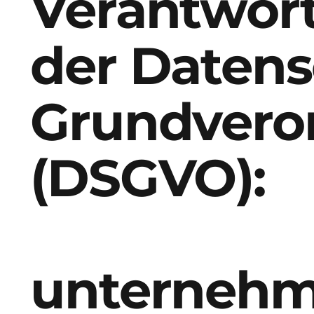
Verantwort
der Datens
Grundvero
(DSGVO):
unternehm