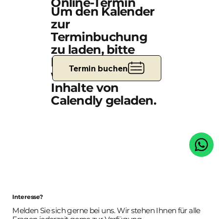
Online-Termin
Um den Kalender
zur
Terminbuchung
zu laden, bitte
klicken. Dabei
Termin buchen
werden externe
Inhalte von
Calendly geladen.
Interesse?
Melden Sie sich gerne bei uns. Wir stehen Ihnen für alle