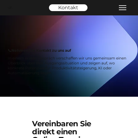
Kontakt
uf.
📞Nehmen Sie Kontakt zu uns auf
In einem ersten Gespräch verschaffen wir uns gemeinsam einen
Überblick über Ihre Ausgangssituation und zeigen auf, wo
konkrete Potenziale für Produktivitätsteigerung, KI oder
Automatisierung liegen.
Vereinbaren Sie
direkt einen